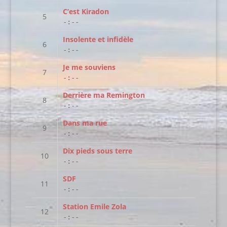
C’est Kiradon
-:--
Insolente et infidèle
-:--
Je me souviens
-:--
Derrière ma Remington
-:--
Dans ma rue
-:--
Dix pieds sous terre
-:--
SDF
-:--
Station Emile Zola
-:--