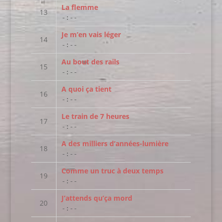
La flemme
-:--
Je m’en vais léger
-:--
Au bout des rails
-:--
A quoi ça tient
-:--
Le train de 7 heures
-:--
A des milliers d’années-lumière
-:--
Comme un truc à deux temps
-:--
J’attends qu’ça mord
-:--