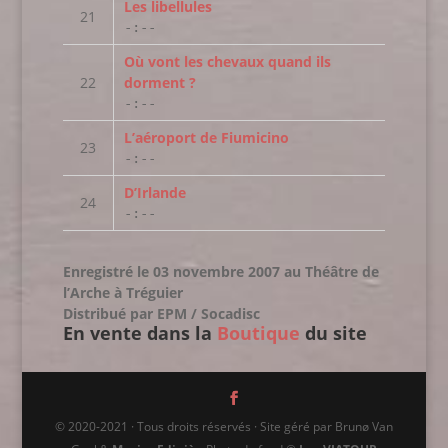
Les libellules
-:--
Où vont les chevaux quand ils
dorment ?
-:--
L’aéroport de Fiumicino
-:--
D’Irlande
-:--
Enregistré le 03 novembre 2007 au Théâtre de
l’Arche à Tréguier
Distribué par EPM / Socadisc
En vente dans la
Boutique
du site
© 2020-2021 · Tous droits réservés · Site géré par Brunø Van