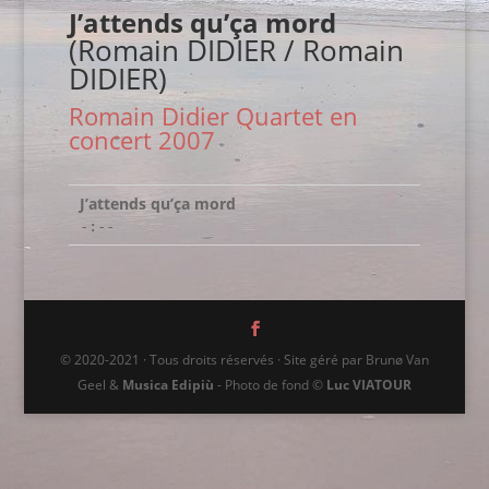
J’attends qu’ça mord
(Romain DIDIER / Romain
DIDIER)
Romain Didier Quartet en
concert 2007
J’attends qu’ça mord
-:--
© 2020-2021 · Tous droits réservés · Site géré par Brunø Van
Geel &
Musica Edipiù
- Photo de fond ©
Luc VIATOUR