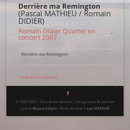
Derrière ma Remington
(Pascal MATHIEU / Romain
DIDIER)
Romain Didier Quartet en
concert 2007
Derrière ma Remington
-:--
Texte de la chanson
© 2020-2021 · Tous droits réservés · Site géré par Brunø Van
Geel &
Musica Edipiù
- Photo de fond ©
Luc VIATOUR