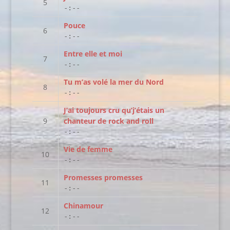
-:--
Pouce
-:--
Entre elle et moi
-:--
Tu m’as volé la mer du Nord
-:--
J’ai toujours cru qu’j’étais un
chanteur de rock and roll
-:--
Vie de femme
-:--
Promesses promesses
-:--
Chinamour
-:--