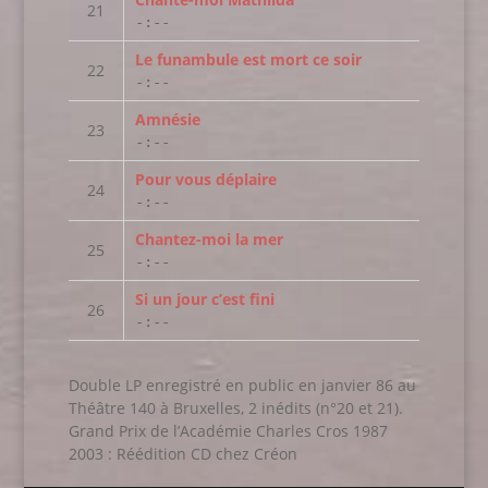
-:--
Le funambule est mort ce soir
-:--
Amnésie
-:--
Pour vous déplaire
-:--
Chantez-moi la mer
-:--
Si un jour c’est fini
-:--
Double LP enregistré en public en janvier 86 au
Théâtre 140 à Bruxelles, 2 inédits (n°20 et 21).
Grand Prix de l’Académie Charles Cros 1987
2003 : Réédition CD chez Créon