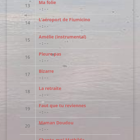
Ma folie
-:--
L’aéroport de Fiumicino
-:--
Amélie (instrumental)
-:--
Pleure pas
-:--
Bizarre
-:--
La retraite
-:--
Faut que tu reviennes
-:--
Maman Doudou
-:--
Chante-moi Mathilda