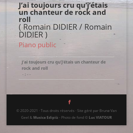
J’ai toujours cru qu’j’étais
un chanteur de rock and
roll
( Romain DIDIER / Romain
DIDIER )
Piano public
J’ai toujours cru qu’j’étais un chanteur de
rock and roll
-:--
© 2020-2021 · Tous droits réservés · Site géré par Brunø Van
Geel &
Musica Edipiù
- Photo de fond ©
Luc VIATOUR