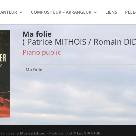
ANTEUR
COMPOSITEUR – ARRANGEUR
LIENS
PELE
Ma folie
( Patrice MITHOIS / Romain DID
Piano public
Ma folie
ø Van Geel &
Musica Edipiù
- Photo de fond ©
Luc VIATOUR