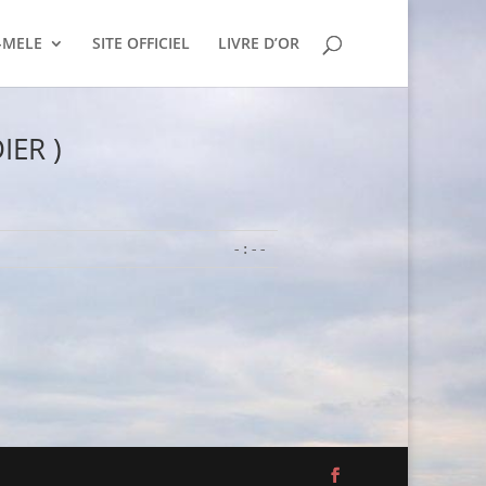
-MELE
SITE OFFICIEL
LIVRE D’OR
IER )
-:--