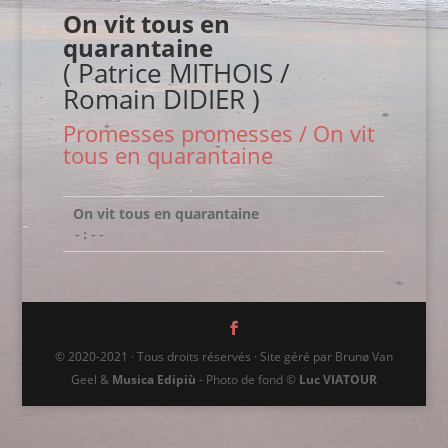
On vit tous en
quarantaine
( Patrice MITHOIS /
Romain DIDIER )
Promesses promesses / On vit
tous en quarantaine
On vit tous en quarantaine
-:--
© 2020-2021 · Tous droits réservés · Site géré par Brunø Van
Geel &
Musica Edipiù
- Photo de fond ©
Luc VIATOUR