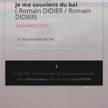
Je me souviens du bal
( Romain DIDIER / Romain
DIDIER)
Souviens-moi
Je me souviens du bal
-:--
© 2020-2021 · Tous droits réservés · Site géré par Brunø Van
Geel &
Musica Edipiù
- Photo de fond ©
Luc VIATOUR