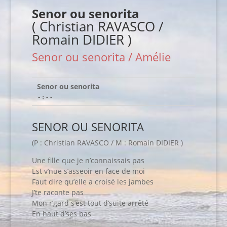
Senor ou senorita
( Christian RAVASCO /
Romain DIDIER )
Senor ou senorita / Amélie
Senor ou senorita
-:--
SENOR OU SENORITA
(P : Christian RAVASCO / M : Romain DIDIER )
Une fille que je n’connaissais pas
Est v’nue s’asseoir en face de moi
Faut dire qu’elle a croisé les jambes
J’te raconte pas
Mon r’gard s’est tout d’suite arrêté
En haut d’ses bas