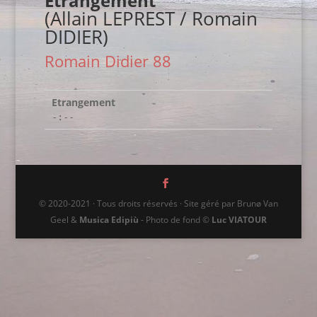
Etrangement
(Allain LEPREST / Romain
DIDIER)
Romain Didier 88
Etrangement
-:--
© 2020-2021 · Tous droits réservés · Site géré par Brunø Van
Geel &
Musica Edipiù
- Photo de fond ©
Luc VIATOUR