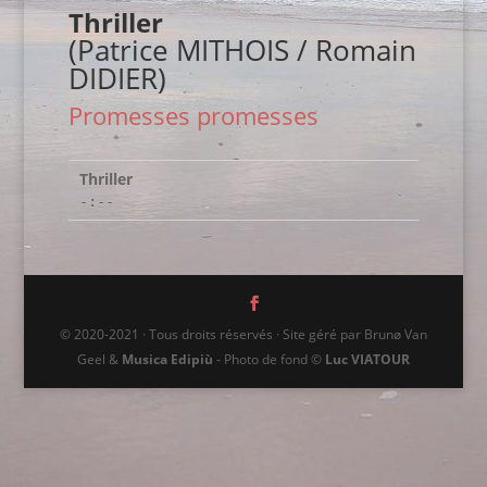
Thriller
(Patrice MITHOIS / Romain
DIDIER)
Promesses promesses
Thriller
-:--
© 2020-2021 · Tous droits réservés · Site géré par Brunø Van
Geel &
Musica Edipiù
- Photo de fond ©
Luc VIATOUR