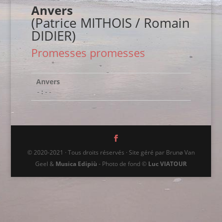
Anvers
(Patrice MITHOIS / Romain
DIDIER)
Promesses promesses
Anvers
-:--
© 2020-2021 · Tous droits réservés · Site géré par Brunø Van
Geel &
Musica Edipiù
- Photo de fond ©
Luc VIATOUR