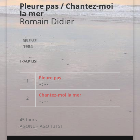
Pleure pas / Chantez-moi
la mer
Romain Didier
RELEASE
1984
TRACK LIST
Pleure pas
-:--
Chantez-moi la mer
-:--
45 tours
AGONE – AGO 13151