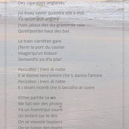
Des cigarettes anglaises
J’ai beau savoir qu’entre elle e moi
Y’a qu’un pull angora
J’suis jaloux des dix gramm’de soie
Qu’ell’port’en haut des bas
Le train s’arrêt’en gare
J’ferm’ la port’ du couloir
Imagin’qu’un bidass’
Demand’si y’a d’la plac’
Pericolosi i treni di notte
E le donne senz’amore che ti danno l’amore
Pericolosi i treni di notte
E i strani ricordi che ti lasciano al cuore
Ell’me parl’de sa vie
Me fait voir des photos
Y’a un homm’qui sourit
Un enfant sur le dos
On se vouvoie toujours
On se tutoie des mains