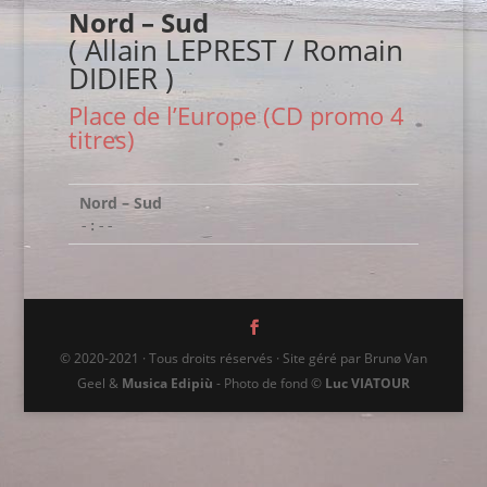
Nord – Sud
( Allain LEPREST / Romain
DIDIER )
Place de l’Europe (CD promo 4
titres)
Nord – Sud
-:--
© 2020-2021 · Tous droits réservés · Site géré par Brunø Van
Geel &
Musica Edipiù
- Photo de fond ©
Luc VIATOUR