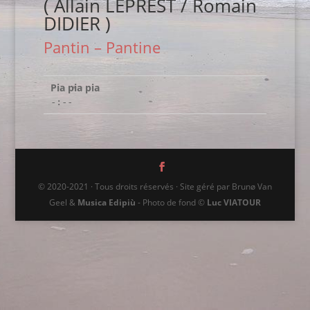
( Allain LEPREST / Romain
DIDIER )
Pantin – Pantine
Pia pia pia
-:--
© 2020-2021 · Tous droits réservés · Site géré par Brunø Van
Geel &
Musica Edipiù
- Photo de fond ©
Luc VIATOUR