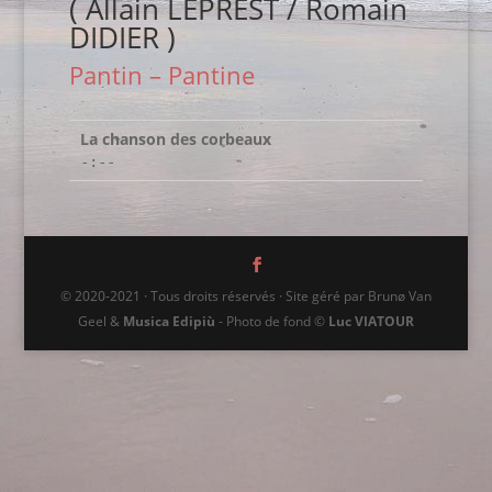
( Allain LEPREST / Romain
DIDIER )
Pantin – Pantine
La chanson des corbeaux
-:--
© 2020-2021 · Tous droits réservés · Site géré par Brunø Van
Geel &
Musica Edipiù
- Photo de fond ©
Luc VIATOUR