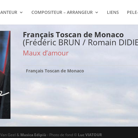
ANTEUR
COMPOSITEUR – ARRANGEUR
LIENS
PELE
Français Toscan de Monaco
(Frédéric BRUN / Romain DIDI
Maux d’amour
Français Toscan de Monaco
ø Van Geel &
Musica Edipiù
- Photo de fond ©
Luc VIATOUR