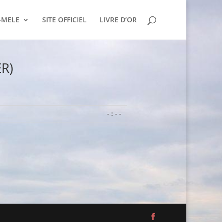
-MELE
SITE OFFICIEL
LIVRE D’OR
ER)
-:--