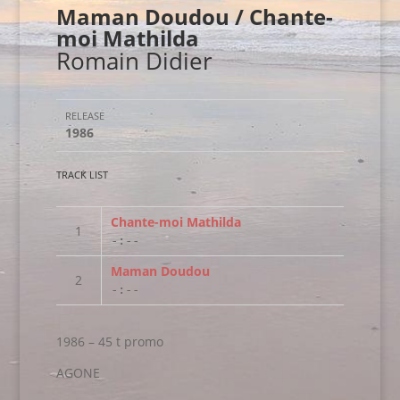
Maman Doudou / Chante-
moi Mathilda
Romain Didier
RELEASE
1986
TRACK LIST
Chante-moi Mathilda
-:--
Maman Doudou
-:--
1986 – 45 t promo
AGONE