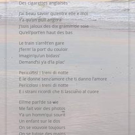
Des cigarettes anglaises
J’ai beau savoir qu’entre elle e moi
Y’a qu’un pull angora
J’suis jaloux des dix gramm’de soie
Qu’ell’port’en haut des bas
Le train s’arrêt’en gare
J’ferm’ la port’ du couloir
Imagin’qu’un bidass’
Demand’si y’a d’la plac’
Pericolosi i treni di notte
E le donne senz’amore che ti danno l’amore
Pericolosi i treni di notte
E i strani ricordi che ti lasciano al cuore
Ell’me parl’de sa vie
Me fait voir des photos
Y’a un homm’qui sourit
Un enfant sur le dos
On se vouvoie toujours
On se tutoie des mains