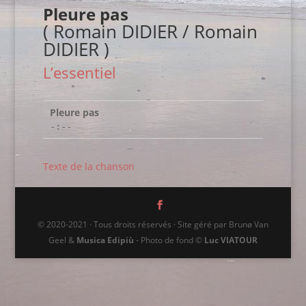
Pleure pas
( Romain DIDIER / Romain
DIDIER )
L’essentiel
Pleure pas
-:--
Texte de la chanson
© 2020-2021 · Tous droits réservés · Site géré par Brunø Van
Geel &
Musica Edipiù
- Photo de fond ©
Luc VIATOUR