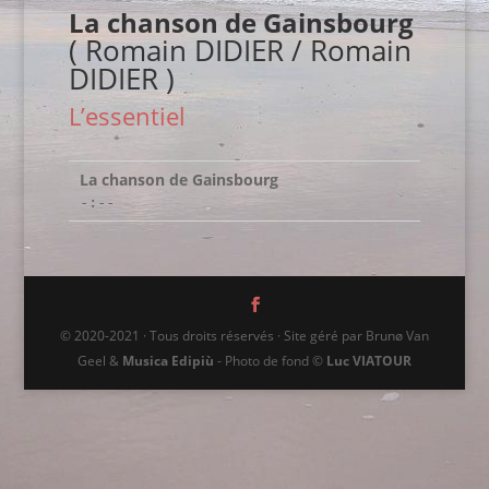
La chanson de Gainsbourg
( Romain DIDIER / Romain
DIDIER )
L’essentiel
La chanson de Gainsbourg
-:--
© 2020-2021 · Tous droits réservés · Site géré par Brunø Van
Geel &
Musica Edipiù
- Photo de fond ©
Luc VIATOUR