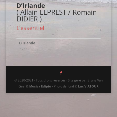
D’Irlande
( Allain LEPREST / Romain
DIDIER )
L’essentiel
D’Irlande
-:--
© 2020-2021 · Tous droits réservés · Site géré par Brunø Van
Geel &
Musica Edipiù
- Photo de fond ©
Luc VIATOUR