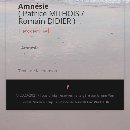
Amnésie
( Patrice MITHOIS /
Romain DIDIER )
L’essentiel
Amnésie
-:--
Texte de la chanson
© 2020-2021 · Tous droits réservés · Site géré par Brunø Van
Geel &
Musica Edipiù
- Photo de fond ©
Luc VIATOUR