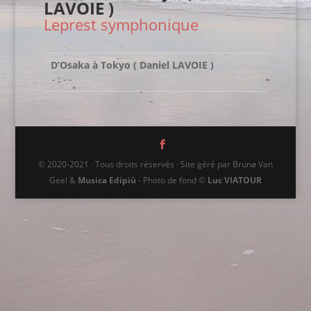
LAVOIE )
Leprest symphonique
D’Osaka à Tokyo ( Daniel LAVOIE )
-:--
© 2020-2021 · Tous droits réservés · Site géré par Brunø Van
Geel &
Musica Edipiù
- Photo de fond ©
Luc VIATOUR