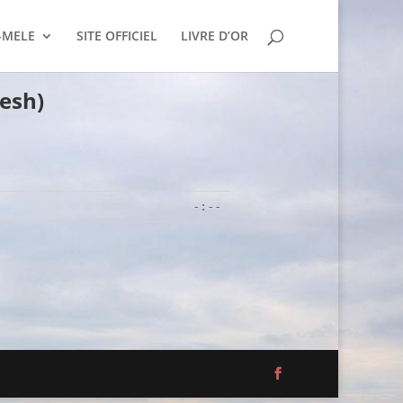
-MELE
SITE OFFICIEL
LIVRE D’OR
iesh)
-:--