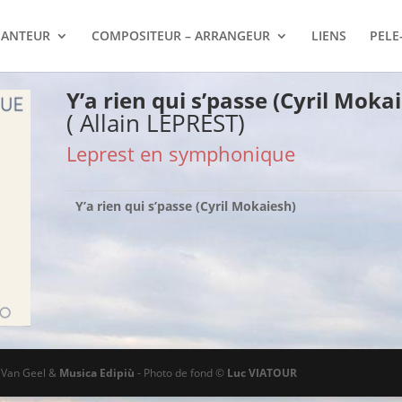
ANTEUR
COMPOSITEUR – ARRANGEUR
LIENS
PELE
Y’a rien qui s’passe (Cyril Moka
( Allain LEPREST)
Leprest en symphonique
Y’a rien qui s’passe (Cyril Mokaiesh)
ø Van Geel &
Musica Edipiù
- Photo de fond ©
Luc VIATOUR