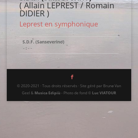
( Allain LEPREST / Romain
DIDIER )
Leprest en symphonique
S.D.F. (Sanseverino)
-:--
© 2020-2021 · Tous droits réservés · Site géré par Brunø Van
Geel &
Musica Edipiù
- Photo de fond ©
Luc VIATOUR