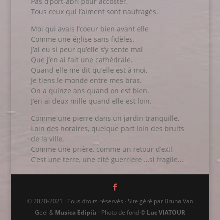
Pas d’port-abri pour accoster,
Tous ceux qui l’aiment sont naufragés.
Moi qui avais l’coeur bien avant elle
Comme une église sans fidèles,
J’ai eu si peur qu’elle s’y sente mal
Que j’en ai fait une cathédrale.
Quand elle me dit qu’elle est à moi,
Je tiens le monde entre mes bras.
On a quinze ans quand on est bien.
J’en ai deux mille quand elle est loin.
Comme une pierre dans un jardin tranquille,
Loin des horaires, quelque part loin des bruits
de la ville,
Comme une prière, comme un retour d’exil,
C’est une terre, une cité guerrière …si fragile…
© 2020-2021 · Tous droits réservés · Site géré par Brunø Van
Geel &
Musica Edipiù
- Photo de fond ©
Luc VIATOUR