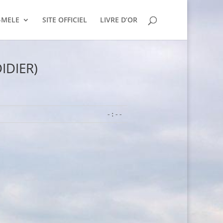
-MELE
SITE OFFICIEL
LIVRE D’OR
IDIER)
-:--