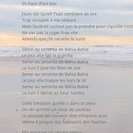
En haut d’ses bas
J’suis sûr Qu’ell’ f’sait semblant de lire
Trop occupée à me séduire
Mais faudrait surtout pas la prendre pour c’qu’elle n’es
Ne vas pas la juger trop vite
Attends que j’te raconte la suite
Senor ou senorita de Bahia Bahia
Le jour elle fait la guérilla
Senor ou senorita de Bahia Bahia
La nuit il joue les filles de joie
Senor ou senorita de Bahia Bahia
Le jour elle traque les hors la loi
Senor ou senorita de Bahia Bahia
La nuit il danse au Keur Samba
Cette blessure qu’elle a dans la peau
On dit qu’c’est un coup de couteau
La jalousie fait souvent dire n’importe quoi
Même à propos des habitants des favellas
Elle éprouve un certain plaisir