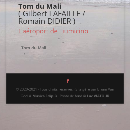
Tom du Mali
( Gilbert LAFAILLE /
Romain DIDIER )
L’aéroport de Fiumicino
Tom du Mali
-:--
© 2020-2021 · Tous droits réservés · Site géré par Brunø Van
Geel &
Musica Edipiù
- Photo de fond ©
Luc VIATOUR