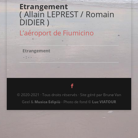
Etrangement
( Allain LEPREST / Romain
DIDIER )
L’aéroport de Fiumicino
Etrangement
-:--
© 2020-2021 · Tous droits réservés · Site géré par Brunø Van
Geel &
Musica Edipiù
- Photo de fond ©
Luc VIATOUR