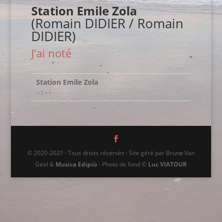
Station Emile Zola
(Romain DIDIER / Romain
DIDIER)
J’ai noté
Station Emile Zola
-:--
© 2020-2021 · Tous droits réservés · Site géré par Brunø Van
Geel &
Musica Edipiù
- Photo de fond ©
Luc VIATOUR