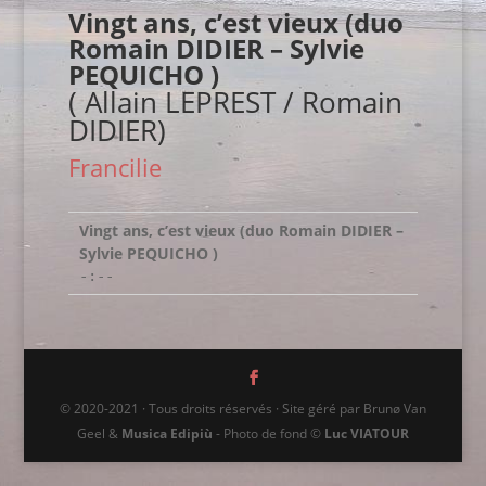
Vingt ans, c’est vieux (duo
Romain DIDIER – Sylvie
PEQUICHO )
( Allain LEPREST / Romain
DIDIER)
Francilie
Vingt ans, c’est vieux (duo Romain DIDIER –
Sylvie PEQUICHO )
-:--
© 2020-2021 · Tous droits réservés · Site géré par Brunø Van
Geel &
Musica Edipiù
- Photo de fond ©
Luc VIATOUR