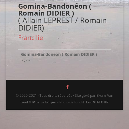
Gomina-Bandonéon (
Romain DIDIER )
( Allain LEPREST / Romain
DIDIER)
Francilie
Gomina-Bandonéon ( Romain DIDIER )
-:--
© 2020-2021 · Tous droits réservés · Site géré par Brunø Van
Geel &
Musica Edipiù
- Photo de fond ©
Luc VIATOUR