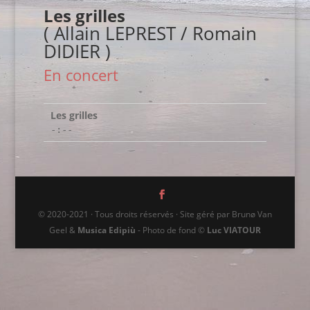
Les grilles
( Allain LEPREST / Romain
DIDIER )
En concert
Les grilles
-:--
© 2020-2021 · Tous droits réservés · Site géré par Brunø Van
Geel &
Musica Edipiù
- Photo de fond ©
Luc VIATOUR