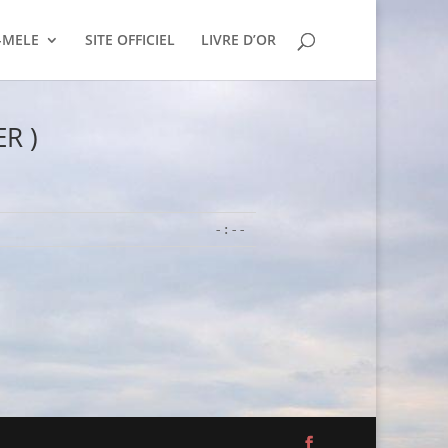
-MELE
SITE OFFICIEL
LIVRE D’OR
ER )
-:--