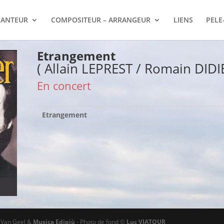
ANTEUR
COMPOSITEUR – ARRANGEUR
LIENS
PELE
Etrangement
( Allain LEPREST / Romain DIDI
En concert
Etrangement
ø Van Geel &
Musica Edipiù
- Photo de fond ©
Luc VIATOUR