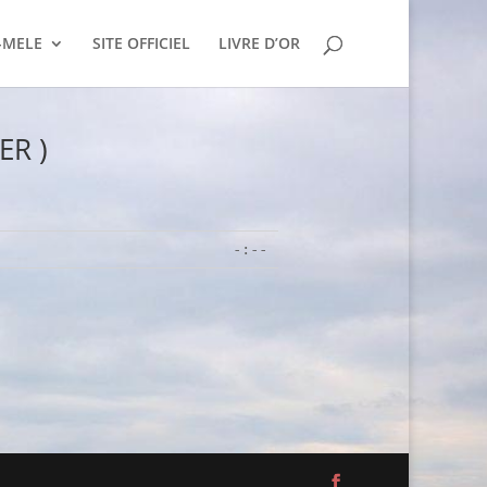
-MELE
SITE OFFICIEL
LIVRE D’OR
ER )
-:--