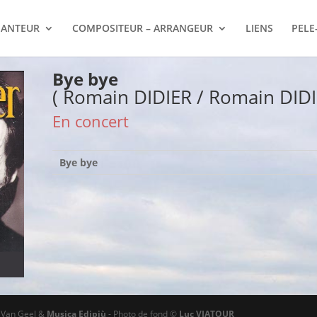
ANTEUR
COMPOSITEUR – ARRANGEUR
LIENS
PELE
Bye bye
( Romain DIDIER / Romain DIDI
En concert
Bye bye
ø Van Geel &
Musica Edipiù
- Photo de fond ©
Luc VIATOUR