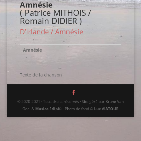
Amnésie
( Patrice MITHOIS /
Romain DIDIER )
D’Irlande / Amnésie
Amnésie
-:--
Texte de la chanson
© 2020-2021 · Tous droits réservés · Site géré par Brunø Van
Geel &
Musica Edipiù
- Photo de fond ©
Luc VIATOUR