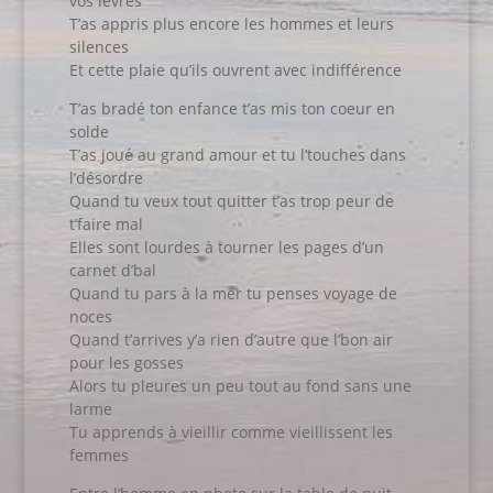
vos lèvres
T’as appris plus encore les hommes et leurs
silences
Et cette plaie qu’ils ouvrent avec indifférence
T’as bradé ton enfance t’as mis ton coeur en
solde
T’as joué au grand amour et tu l’touches dans
l’désordre
Quand tu veux tout quitter t’as trop peur de
t’faire mal
Elles sont lourdes à tourner les pages d’un
carnet d’bal
Quand tu pars à la mer tu penses voyage de
noces
Quand t’arrives y’a rien d’autre que l’bon air
pour les gosses
Alors tu pleures un peu tout au fond sans une
larme
Tu apprends à vieillir comme vieillissent les
femmes