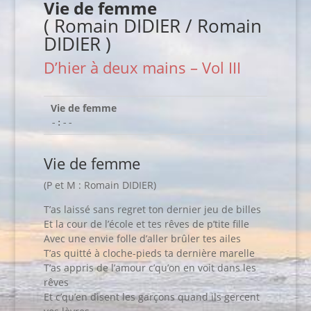
Vie de femme
( Romain DIDIER / Romain
DIDIER )
D’hier à deux mains – Vol III
Vie de femme
-:--
Vie de femme
(P et M : Romain DIDIER)
T’as laissé sans regret ton dernier jeu de billes
Et la cour de l’école et tes rêves de p’tite fille
Avec une envie folle d’aller brûler tes ailes
T’as quitté à cloche-pieds ta dernière marelle
T’as appris de l’amour c’qu’on en voit dans les
rêves
Et c’qu’en disent les garçons quand ils gercent