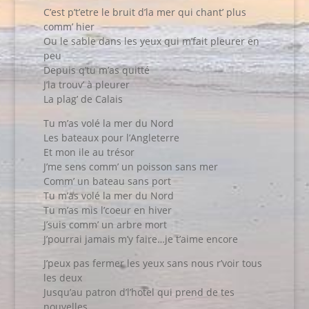
C’est p’t’etre le bruit d’la mer qui chant’ plus
comm’ hier
Ou le sable dans les yeux qui m’fait pleurer en
peu
Depuis q’tu m’as quitté
J’la trouv’ à pleurer
La plag’ de Calais
Tu m’as volé la mer du Nord
Les bateaux pour l’Angleterre
Et mon ile au trésor
J’me sens comm’ un poisson sans mer
Comm’ un bateau sans port
Tu m’as volé la mer du Nord
Tu m’as mis l’coeur en hiver
J’suis comm’ un arbre mort
J’pourrai jamais m’y faire…je t’aime encore
J’peux pas fermer les yeux sans nous r’voir tous
les deux
Jusqu’au patron d’l’hotel qui prend de tes
nouvelles