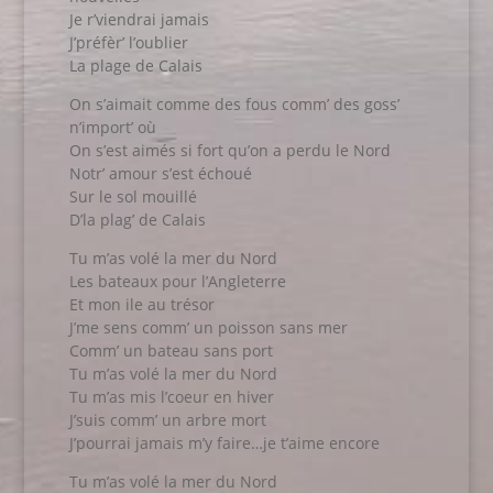
Je r’viendrai jamais
J’préfèr’ l’oublier
La plage de Calais
On s’aimait comme des fous comm’ des goss’
n’import’ où
On s’est aimés si fort qu’on a perdu le Nord
Notr’ amour s’est échoué
Sur le sol mouillé
D’la plag’ de Calais
Tu m’as volé la mer du Nord
Les bateaux pour l’Angleterre
Et mon ile au trésor
J’me sens comm’ un poisson sans mer
Comm’ un bateau sans port
Tu m’as volé la mer du Nord
Tu m’as mis l’coeur en hiver
J’suis comm’ un arbre mort
J’pourrai jamais m’y faire…je t’aime encore
Tu m’as volé la mer du Nord