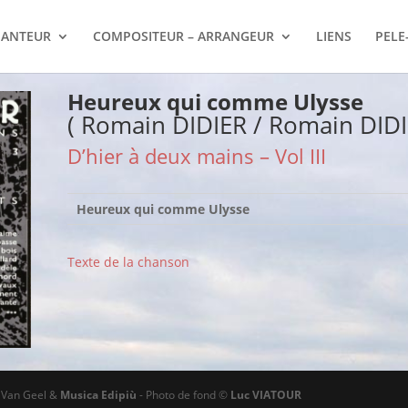
ANTEUR
COMPOSITEUR – ARRANGEUR
LIENS
PELE
Heureux qui comme Ulysse
( Romain DIDIER / Romain DIDI
D’hier à deux mains – Vol III
Heureux qui comme Ulysse
Texte de la chanson
ø Van Geel &
Musica Edipiù
- Photo de fond ©
Luc VIATOUR