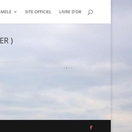
-MELE
SITE OFFICIEL
LIVRE D’OR
ER )
-:--