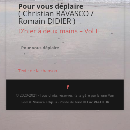
Pour vous déplaire
( Christian RAVASCO /
Romain DIDIER )
D’hier à deux mains – Vol II
Pour vous déplaire
-:--
Texte de la chanson
© 2020-2021 · Tous droits réservés · Site géré par Brunø Van
Geel &
Musica Edipiù
- Photo de fond ©
Luc VIATOUR