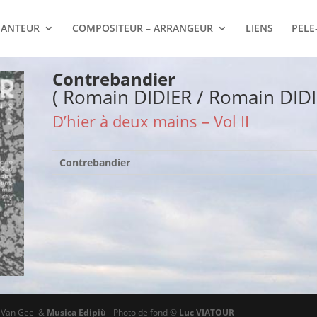
ANTEUR
COMPOSITEUR – ARRANGEUR
LIENS
PELE
Contrebandier
( Romain DIDIER / Romain DIDI
D’hier à deux mains – Vol II
Contrebandier
ø Van Geel &
Musica Edipiù
- Photo de fond ©
Luc VIATOUR