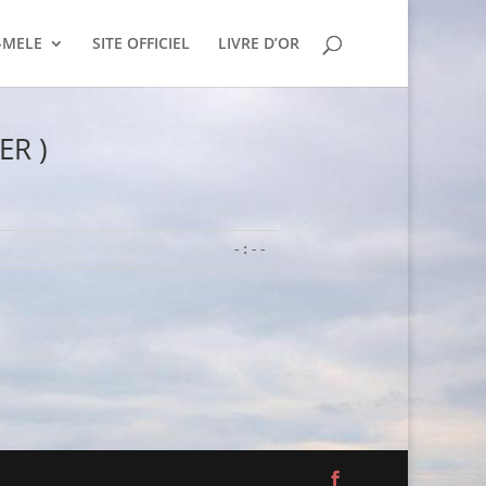
-MELE
SITE OFFICIEL
LIVRE D’OR
ER )
-:--