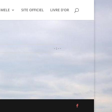
-MELE
SITE OFFICIEL
LIVRE D’OR
-:--