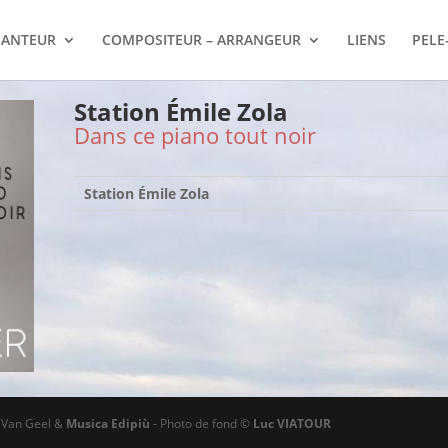
ANTEUR
COMPOSITEUR – ARRANGEUR
LIENS
PELE
Station Émile Zola
Dans ce piano tout noir
Station Émile Zola
ø Van Geel &
Musica Edipiù
- Photo de fond ©
Luc VIATOUR