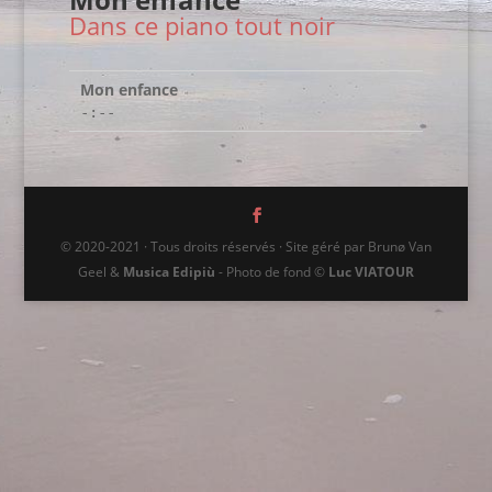
Dans ce piano tout noir
Mon enfance
-:--
© 2020-2021 · Tous droits réservés · Site géré par Brunø Van
Geel &
Musica Edipiù
- Photo de fond ©
Luc VIATOUR