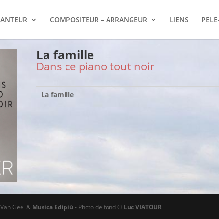
ANTEUR
COMPOSITEUR – ARRANGEUR
LIENS
PELE
La famille
Dans ce piano tout noir
La famille
ø Van Geel &
Musica Edipiù
- Photo de fond ©
Luc VIATOUR