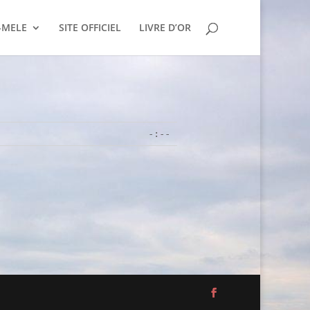
-MELE
SITE OFFICIEL
LIVRE D’OR
-:--