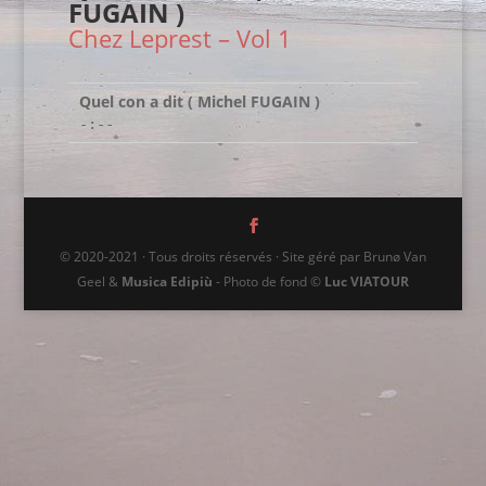
FUGAIN )
Chez Leprest – Vol 1
Quel con a dit ( Michel FUGAIN )
-:--
© 2020-2021 · Tous droits réservés · Site géré par Brunø Van
Geel &
Musica Edipiù
- Photo de fond ©
Luc VIATOUR