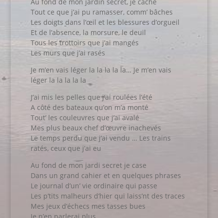
Au fond de mon jardin secret, je cache
Tout ce que j’ai pu ramasser, comm’ bâches
Les doigts dans l’œil et les blessures d’orgueil
Et de l’absence, la morsure, le deuil
Tous les trottoirs que j’ai mangés
Les murs que j’ai rasés
Je m’en vais léger la la la la la… Je m’en vais
léger la la la la la
J’ai mis les pelles que j’ai roulées l’été
A côté des bateaux qu’on m’a monté
Tout’ les couleuvres que j’ai avalé
Mes plus beaux chef d’œuvre inachevés
Le temps perdu que j’ai vendu … Les trains
ratés, ceux que j’ai eu
Au fond de mon jardi secret je case
Dans un grand cahier et en quelques phrases
Le journal d’un’ vie ordinaire qui passe
Les p’tits malheurs d’hier qui laiss’nt des traces
Mes jeux d’échecs mes tasses bues
Je n’en parlerai plus