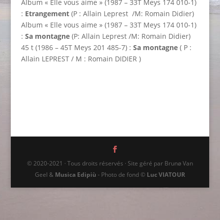
Album « Elle vous aime » (1987 – 33T Meys 174 010-1)
:
Etrangement
(P : Allain Leprest /M: Romain Didier)
Album « Elle vous aime » (1987 – 33T Meys 174 010-1)
:
Sa montagne
(P: Allain Leprest /M: Romain Didier)
45 t (1986 – 45T Meys 201 485-7) :
Sa montagne
( P :
Allain LEPREST / M : Romain DIDIER )
© 2020-2021 · Tous droits réservés · Site géré par Brunø Van
Geel &
Musica Edipiù
- Photo de fond ©
Luc VIATOUR